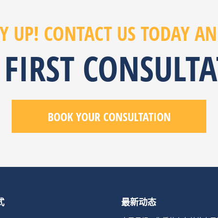
Y UP! CONTACT US TODAY AN
 FIRST CONSULT
BOOK YOUR CONSULTATION
式
最新动态