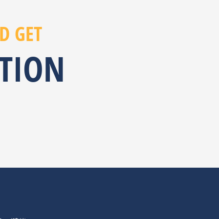
D GET
ATION