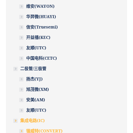
维安(WAYON)
华羿微(HUAYI)
信安(Truesemi)
开益禧(KEC)
友顺(UTC)
中国电科(CETC)
二极管/三极管
扬杰(YJ)
旭茂微(XM)
安美(AM)
友顺(UTC)
集成电路(IC)
锴威特(CONVERT)