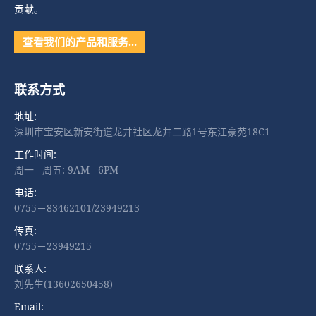
贡献。
查看我们的产品和服务…
联系方式
地址:
深圳市宝安区新安街道龙井社区龙井二路1号东江豪苑18C1
工作时间:
周一 - 周五: 9AM - 6PM
电话:
0755－83462101/23949213
传真:
0755－23949215
联系人:
刘先生(13602650458)
Email: