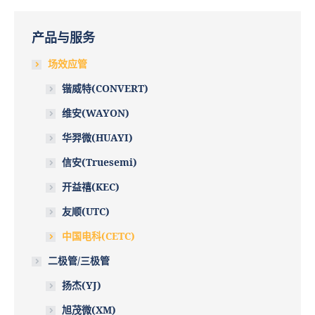
产品与服务
场效应管
锴威特(CONVERT)
维安(WAYON)
华羿微(HUAYI)
信安(Truesemi)
开益禧(KEC)
友顺(UTC)
中国电科(CETC)
二极管/三极管
扬杰(YJ)
旭茂微(XM)