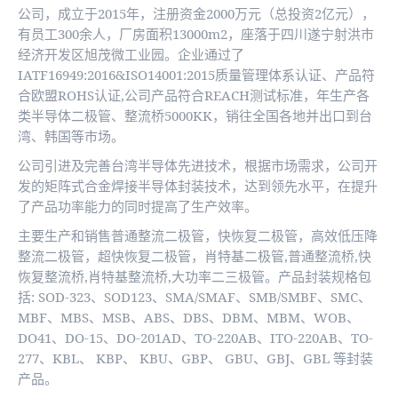
公司，成立于2015年，注册资金2000万元（总投资2亿元），
有员工300余人，厂房面积13000m2，座落于四川遂宁射洪市
经济开发区旭茂微工业园。企业通过了
IATF16949:2016&ISO14001:2015质量管理体系认证、产品符
合欧盟ROHS认证,公司产品符合REACH测试标准，年生产各
类半导体二极管、整流桥5000KK，销往全国各地并出口到台
湾、韩国等市场。
公司引进及完善台湾半导体先进技术，根据市场需求，公司开
发的矩阵式合金焊接半导体封装技术，达到领先水平，在提升
了产品功率能力的同时提高了生产效率。
主要生产和销售普通整流二极管，快恢复二极管，高效低压降
整流二极管，超快恢复二极管，肖特基二极管,普通整流桥,快
恢复整流桥,肖特基整流桥,大功率二三极管。产品封装规格包
括: SOD-323、SOD123、SMA/SMAF、SMB/SMBF、SMC、
MBF、MBS、MSB、ABS、DBS、DBM、MBM、WOB、
DO41、DO-15、DO-201AD、TO-220AB、ITO-220AB、TO-
277、KBL、 KBP、 KBU、GBP、 GBU、GBJ、GBL 等封装
产品。