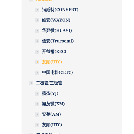
锴威特(CONVERT)
维安(WAYON)
华羿微(HUAYI)
信安(Truesemi)
开益禧(KEC)
友顺(UTC)
中国电科(CETC)
二极管/三极管
扬杰(YJ)
旭茂微(XM)
安美(AM)
友顺(UTC)