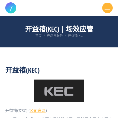
开益禧(KEC) | 场效应管
您在这里：
首页
产品与服务
开益禧(K…
开益禧(KEC)
开益禧(KEC) (
公司官网
)